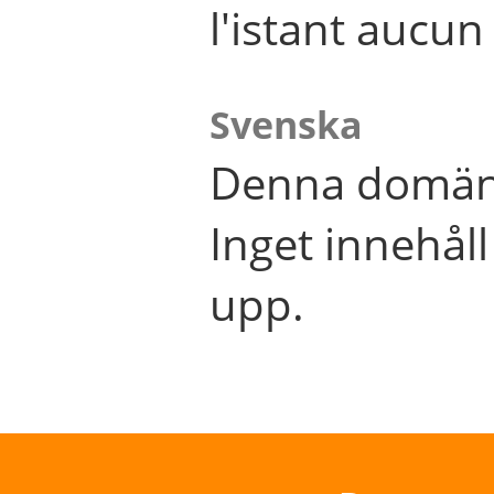
l'istant aucu
Svenska
Denna domän 
Inget innehål
upp.